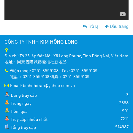
Trở lại
Đầu trang
CÔNG TY TNHH
KIM HỒNG LONG
Địa chỉ: Tổ 23, ấp Đất Mới, Xã Long Phước, Tỉnh Đồng Nai, Việt Nam
地址：同奈省隆城縣隆福社新地邑
Điện thoại: 0251-3559108 - Fax: 0251-3559109
電話：0251-3559108 傳真：0251-3559109
Email: binhnhitran@yahoo.com.vn
3
Đang truy cập
2888
Trong ngày
901
Hôm qua
7211
Truy cập nhiều nhất
514987
Tổng truy cập