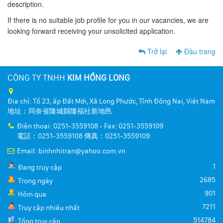
description.
If there is no suitable job profile for you in our vacancies, we are
looking forward receiving your unsolicited application.
Trở lại
Đầu trang
CÔNG TY TNHH
KIM HỒNG LONG
Địa chỉ: Tổ 23, ấp Đất Mới, Xã Long Phước, Tỉnh Đồng Nai, Việt Nam
地址：同奈省隆城縣隆福社新地邑
Điện thoại: 0251-3559108 - Fax: 0251-3559109
電話：0251-3559108 傳真：0251-3559109
Email: binhnhitran@yahoo.com.vn
1
Đang truy cập
2685
Trong ngày
901
Hôm qua
7211
Truy cập nhiều nhất
514784
Tổng truy cập